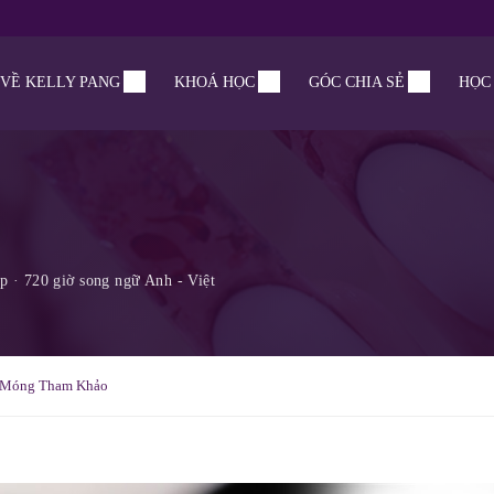
VỀ KELLY PANG
KHOÁ HỌC
GÓC CHIA SẺ
HỌC 
Móng Tham Khảo