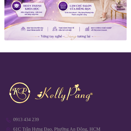
0913 434 239
61C Trần Hưng Đạo, Phường An Đông, HCM