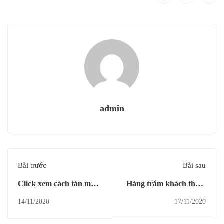
admin
Bài trước
Bài sau
Click xem cách tán màu
Hàng trăm khách tham
3d vẽ hoa lung linh
dự tại Câu Lạc Bộ Nail
14/11/2020
17/11/2020
KellyPang 18