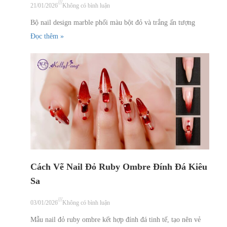
///
21/01/2026
Không có bình luận
Bộ nail design marble phối màu bột đỏ và trắng ấn tượng
Đọc thêm »
Cách Vẽ Nail Đỏ Ruby Ombre Đính Đá Kiêu
Sa
///
03/01/2026
Không có bình luận
Mẫu nail đỏ ruby ombre kết hợp đính đá tinh tế, tạo nên vẻ