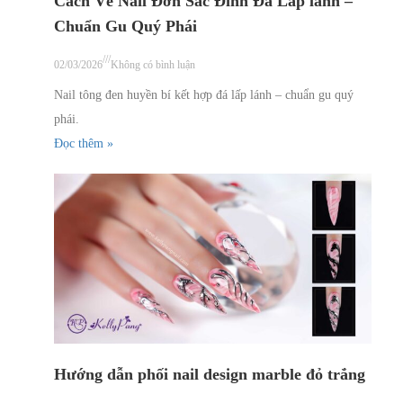
Cách Vẽ Nail Đơn Sắc Đính Đá Lấp lánh –
Chuẩn Gu Quý Phái
///
02/03/2026
Không có bình luận
Nail tông đen huyền bí kết hợp đá lấp lánh – chuẩn gu quý
phái.
Đọc thêm »
Hướng dẫn phối nail design marble đỏ trắng