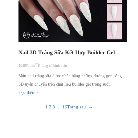
Nail 3D Trắng Sữa Kết Hợp Builder Gel
///
10/09/2025
Không có bình luận
Mẫu nail trắng sữa được nhấn bằng những đường gợn sóng
3D uyển chuyển trên chất liệu builder gel trong suốt.
Đọc thêm »
1
2
3
…
16
Trang sau
→