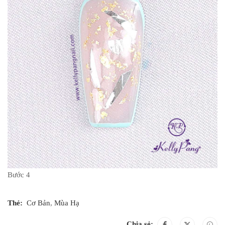
Bước 4
Thẻ:
Cơ Bản
,
Mùa Hạ
Chia sẻ: