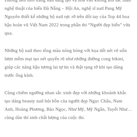
Hướng đến thời trang nail sáng tạo và hòa vào không khí sắc màu
nghệ thuật của biển Đà Nẵng – Hội An, nghệ sĩ nail Pang Mỹ
Nguyên thiết kế những bộ nail rực rỡ trên đôi tay của Top 44 hoa
hậu hoàn vũ Việt Nam 2022 trong phần thi “Người đẹp biển” vừa
qua.
Những bộ nail theo tông màu nóng bỏng với họa tiết nét vẽ uốn
lượn mềm mại tạo nét quyến rũ như những đường cong bikini,
giúp các nàng hậu tương lai tự tin và thật rạng rỡ khi tạo dáng
trước ống kính.
Cùng chiêm ngưỡng nhan sắc xinh đẹp với những khoảnh khắc
tạo dáng beauty nail hút hồn của người đẹp Ngọc Châu, Nam
Anh, Hoàng Phương, Bảo Ngọc, Như Mỹ, Mỹ Ngân, Tuyết Như…
cùng dàn thí sinh chất lượng của cuộc thi.