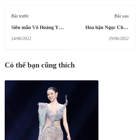
Bài trước
Bài sau
Siêu mẫu Võ Hoàng Yến
Hoa hậu Ngọc Châu
và nhiều ngôi diện nail
cùng các người đẹp diện
24/06/2022
29/06/2022
sắc màu dẫn đầu xu
nail nude sang trọng
hướng
trong bộ ảnh Glamshot
áo dài Hoa Hậu Hoàn
Có thể bạn cũng thích
Vũ Việt Nam 2022