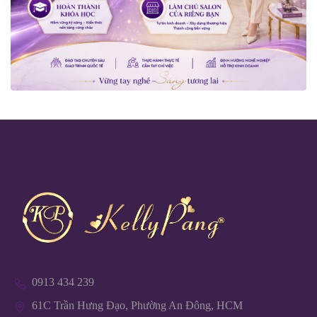
0913 434 239
61C Trần Hưng Đạo, Phường An Đông, HCM