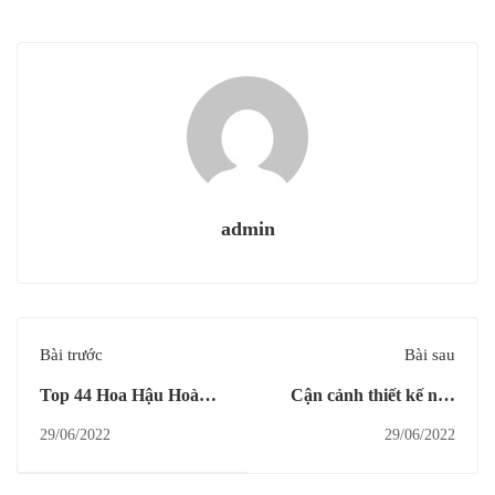
admin
Bài trước
Bài sau
Top 44 Hoa Hậu Hoàn
Cận cảnh thiết kế nail
Vũ Việt Nam 2022 Tạo
nude sang trọng diện lên
29/06/2022
29/06/2022
Dáng Beauty Nail Tại
tay các người đẹp Hoa
VINAWOMAN Beach
hậu hoàn vũ 2022 trong