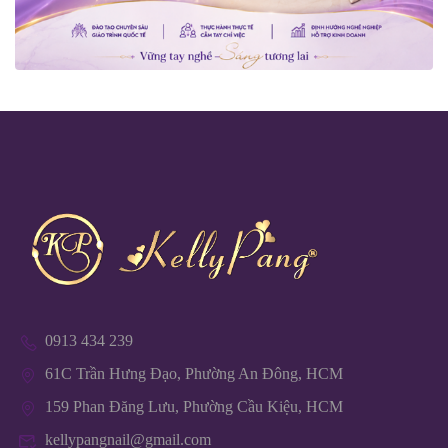
0913 434 239
61C Trần Hưng Đạo, Phường An Đông, HCM
159 Phan Đăng Lưu, Phường Cầu Kiệu, HCM
kellypangnail@gmail.com